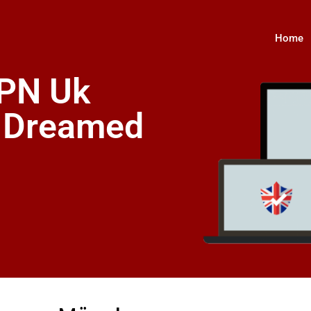
Home
VPN Uk
s Dreamed