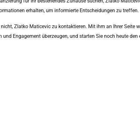
nzierung für Ihr bestehendes Zuhause suchen, Zlatko Maticevic 
nformationen erhalten, um informierte Entscheidungen zu treffen
icht, Zlatko Maticevic zu kontaktieren. Mit ihm an Ihrer Seite
n und Engagement überzeugen, und starten Sie noch heute den e