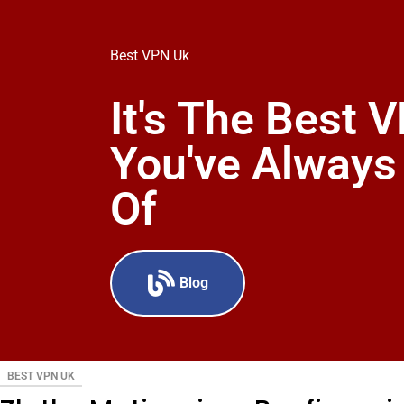
Best VPN Uk
It's The Best 
You've Alway
Of
Blog
BEST VPN UK